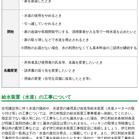
・家を新築したとき
・水道の使用をやめるとき
・引っ越していかれるとき
閉栓
・家の改築や長期間留守にする、清掃業者が入る等で一時水道を止めたいと
・家の取り壊しなどで水道を廃止されるとき
※閉栓のお届がない場合、水の利用がなくても基本料金のご請求が継続する
・所有者及び使用者の氏名等、名義を変更したいとき
名義変更
・請求書の送り先を変更したいとき
・用途の変更（住宅を店舗に改装したとき等）
給水装置（水道）の工事について
住宅建設等に伴う水道の接続や、水道管の修理及び改造等給水装置（水道メーターの取
り付け等）の工事については、伊江村指定の給水装置工事事業者へ依頼してください。
指定店でない個人等において工事をしたのち漏水があった場合、伊江村給水条例30条及
び同施工規則25条に基づく漏水の認定は受けられません。パッキンの取替え等軽微な工
事以外の配管工事などは、必ず伊江村給水装置工事指定店に依頼しましょう。伊江村内
の指定店一覧表は下の「水道の責任分界点」に掲載しています。また、伊江村給水装置
工事指定店の皆様へ、水道工事を依頼されたら文末に添付の「伊江村給水装置工事申込