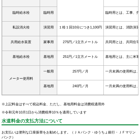
臨時給水栓
臨時用
臨時用とは、工事、売
私設消火栓
演習用
１栓１回10分につき1,100円
演習用とは、消防演習
共用給水装置
家事用
275円／1立方メートル
共同用とは、共同住宅
基地給水栓
基地用
251円／1立方メートル
基地用とは、主に米軍
一般用
257円／月
一月未満の使用料は、1
メーター使用料
基地用
240円／月
一月未満の使用料は、1
※上記料金はすべて税込料金、ただし、基地用料金は消費税適用外
※令和元年10月1日から消費税率10％を適用しています
水道料金の支払方法について
お支払いは便利な口座振替をお勧めします。（ＪＡバンク・ゆうちょ銀行・ＪＦマリン
バンク）