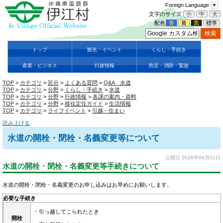
Foreign Language
文字のサイズ
小
中
大
配色
青
黄
黒
標準
トップ
観光・イベント
くらし・手続き
産業・ビジネス
行政情報
防災・消防・緊急
TOP
>
カテゴリ
>
区分
>
よくある質問
>
Q&A 水道
TOP
>
カテゴリ
>
分野
>
くらし・手続き
>
水道
TOP
>
カテゴリ
>
分野
>
行政情報
>
各課の案内・資料
TOP
>
カテゴリ
>
分野
>
移住定住ガイド
>
生活情報
TOP
>
カテゴリ
>
ライフイベント
>
引越・住まい
読み上げる
水道の開栓・閉栓・名義変更等について
公開日 2026年04月01日
水道の開栓・閉栓・名義変更等手続きについて
水道の開栓・閉栓・名義変更のお申し込みはお早めにお願いします。
必要な手続き
・引っ越してこられたとき
開栓