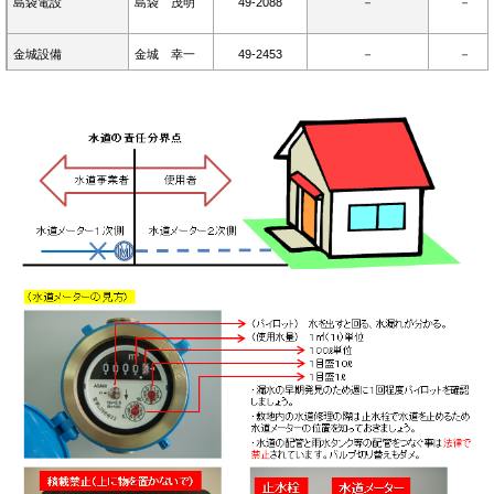
島袋電設
島袋 茂明
49-2088
－
－
金城設備
金城 幸一
49-2453
－
－