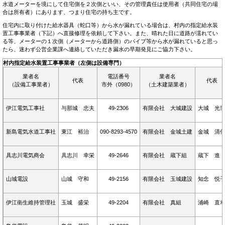
水道メーターを境にして住宅側を２次側といい、その管理責任は使用者（共同住宅の場
合は所有者）にあります、つまり住宅の持ち主です。
住宅内に取り付けた給水器具（蛇口等）から水が漏れている場合は、村内の指定給水装
置工事事業者（下記）へ直接修理を依頼して下さい。また、晴れた日に道路が濡れてい
る等、メーターの１次側（メーターから道路側）のパイプ等から水が漏れていると思っ
たら、迷わず公営企業課へ連絡していただき漏水の早期発見にご協力下さい。
村内指定給水装置工事事業者（左側は設備専門）
業者名
電話番号
業者名
代表
代表
（設備工事業者）
市外（0980）
（土木建築業者）
伊江電気工事社
与那城 忠夫
49-2306
有限会社 大城建設
大城 光
新島電気水道工事社
東江 裕治
090-8293-4570
有限会社 金城土建
金城 清
具志川電気商会
具志川 幸栄
49-2646
有限会社 蔵下組
蔵下 進
山城電設
山城 守和
49-2156
有限会社 玉城建設
知念 悦
伊江衛生維持管理社
玉城 盛栄
49-2204
有限会社 真組
浦崎 直