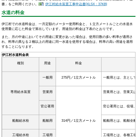
書」をご利用ください。
伊江村給水装置工事申込書[XLSX：37KB]
水道の料金
伊江村での水道料金は、一月定額のメーター使用料金と、１立方メートルごとの水道水
使用量に応じた料金で算出しています。用途別の料金は下表のとおりです。
また、月の中途においてその用途に変更があった場合は、使用日数の多い料率が適用さ
れ、料率の異なる２種以上の用途に同一水道を使用する場合は、料率の高い用途を適用
することになります。
伊江村水道料金表
種別
用途
料金
一般用
275円／1立方メートル
一般用とは、主として
専用給水装置
営業用
営業用とは、営業又は
官公署用
官公署用とは、役場、
船舶給水栓
船舶用
314円／1立方メートル
船舶用とは、船舶全般
工場給水栓
工場用
工場用とは、各種工場