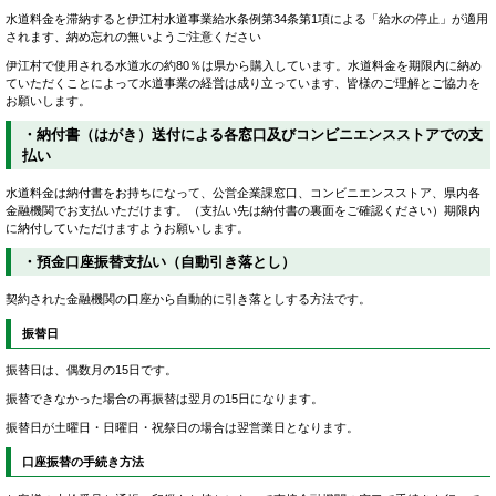
水道料金を滞納すると伊江村水道事業給水条例第34条第1項による「給水の停止」が適用
されます、納め忘れの無いようご注意ください
伊江村で使用される水道水の約80％は県から購入しています。水道料金を期限内に納め
ていただくことによって水道事業の経営は成り立っています、皆様のご理解とご協力を
お願いします。
・納付書（はがき）送付による各窓口及びコンビニエンスストアでの支
払い
水道料金は納付書をお持ちになって、公営企業課窓口、コンビニエンスストア、県内各
金融機関でお支払いただけます。（支払い先は納付書の裏面をご確認ください）期限内
に納付していただけますようお願いします。
・預金口座振替支払い（自動引き落とし）
契約された金融機関の口座から自動的に引き落としする方法です。
振替日
振替日は、偶数月の15日です。
振替できなかった場合の再振替は翌月の15日になります。
振替日が土曜日・日曜日・祝祭日の場合は翌営業日となります。
口座振替の手続き方法