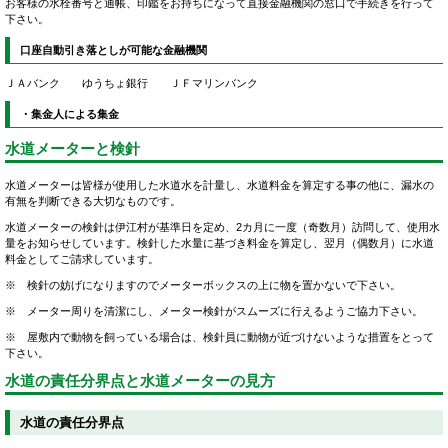
お客様の水栓番号と通帳、印鑑をお持ちになって直接金融機関の窓口で手続きを行って
下さい。
口座自動引き落としが可能な金融機関
ＪＡバンク ゆうちょ銀行 ＪＦマリンバンク
・集金人による集金
水道メーターと検針
水道メーターは皆様が使用した水道水を計量し、水道料金を算定する事の他に、漏水の
有無を判断できる大切なものです。
水道メーターの検針は伊江村が基準日を定め、2カ月に一度（奇数月）訪問して、使用水
量をお知らせしています。検針した水量に基づき料金を算定し、翌月（偶数月）に水道
料金としてご請求しています。
※ 検針の妨げになりますのでメーターボックスの上に物を置かないで下さい。
※ メーター周りを清潔にし、メーター検針がスムーズに行えるようご協力下さい。
※ 屋敷内で動物を飼っている場合は、検針員に動物が近づけないような措置をとって
下さい。
水道の責任分界点と水道メーターの見方
水道の責任分界点