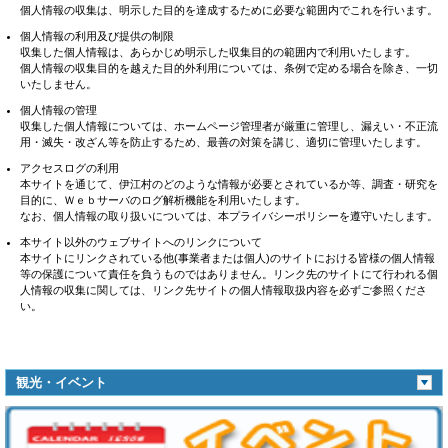
個人情報の収集は、明示した目的を達成するために必要な範囲内でこれを行います。
個人情報の利用及び提供の制限
収集した個人情報は、あらかじめ明示した収集目的の範囲内で利用いたします。
個人情報の収集目的を越えた目的外利用については、条例で定める場合を除き、一切
いたしません。
個人情報の管理
収集した個人情報については、ホームページ管理者が厳重に管理し、漏えい・不正流
用・滅失・改ざん等を防止するため、最善の対策を講じ、適切に管理いたします。
アクセスログの利用
本サイトを通じて、伊江村のどのような情報が必要とされているか等、調査・研究を
目的に、Ｗｅｂサーバのログ解析機能を利用いたします。
なお、個人情報の取り扱いについては、本プライバシーポリシーを遵守いたします。
本サイト以外のウェブサイトへのリンクについて
本サイトにリンクされている他(事業者または個人)のサイトにおける皆様の個人情報
等の保護について責任を負うものではありません。リンク先のサイトにて行われる個
人情報の収集に関しては、リンク先サイトの個人情報取扱内容を必ずご参照くださ
い。
観光・イベント