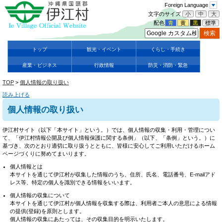
Foreign Language
文字のサイズ
小
中
大
配色
青
黄
黒
標準
トップ
観光・イベント
くらし・手続き
産業・ビジネス
行政情報
防災・消防・緊急
TOP
>
個人情報の取り扱い
読み上げる
個人情報の取り扱い
伊江村サイト（以下「本サイト」という。）では、個人情報の収集・利用・管理につい
て、「伊江村情報公開及び個人情報保護に関する条例」（以下、「条例」という。）に
基づき、次のとおり適切に取り扱うとともに、皆様に安心してご利用いただけるホーム
ページづくりに努めてまいります。
個人情報とは
本サイトを通じて伊江村が収集した情報のうち、住所、氏名、電話番号、E-mailアド
レス等、特定の個人を識別できる情報をいいます。
個人情報の収集について
本サイトを通じて伊江村が個人情報を収集する際は、利用者ご本人の意思による情報
の提供(登録)を原則とします。
個人情報の収集にあたっては、その収集目的を明示いたします。