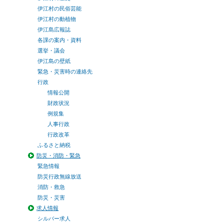
伊江村の民俗芸能
伊江村の動植物
伊江島広報誌
各課の案内・資料
選挙・議会
伊江島の壁紙
緊急・災害時の連絡先
行政
情報公開
財政状況
例規集
人事行政
行政改革
ふるさと納税
防災・消防・緊急
緊急情報
防災行政無線放送
消防・救急
防災・災害
求人情報
シルバー求人