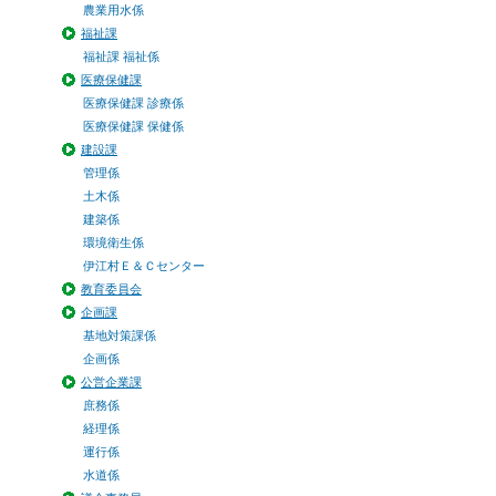
農業用水係
福祉課
福祉課 福祉係
医療保健課
医療保健課 診療係
医療保健課 保健係
建設課
管理係
土木係
建築係
環境衛生係
伊江村Ｅ＆Ｃセンター
教育委員会
企画課
基地対策課係
企画係
公営企業課
庶務係
経理係
運行係
水道係