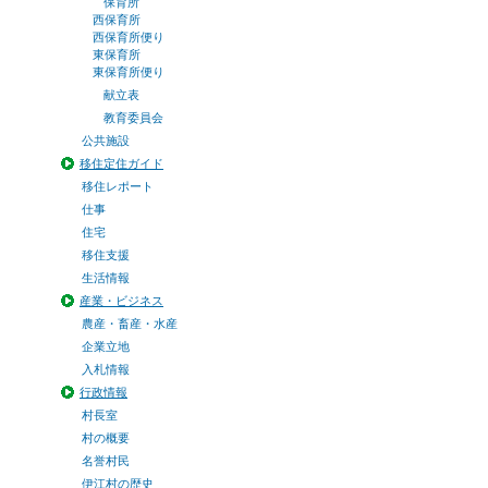
保育所
西保育所
西保育所便り
東保育所
東保育所便り
献立表
教育委員会
公共施設
移住定住ガイド
移住レポート
仕事
住宅
移住支援
生活情報
産業・ビジネス
農産・畜産・水産
企業立地
入札情報
行政情報
村長室
村の概要
名誉村民
伊江村の歴史