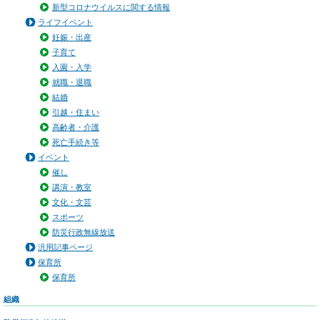
新型コロナウイルスに関する情報
ライフイベント
妊娠・出産
子育て
入園・入学
就職・退職
結婚
引越・住まい
高齢者・介護
死亡手続き等
イベント
催し
講演・教室
文化・文芸
スポーツ
防災行政無線放送
汎用記事ページ
保育所
保育所
組織