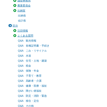
議会事務局
農業委員会
出納室
出納係
会計係
区分
注目情報
よくある質問
Q&A 観光情報
Q&A 各種証明書・手続き
Q&A ごみ・リサイクル
Q&A 水道
Q&A 住宅・土地・建築
Q&A 税金
Q&A 保険・年金
Q&A 子育て・教育
Q&A 高齢者・介護
Q&A 健康・医療・福祉
Q&A 障がい者福祉
Q&A 防災・消防・緊急
Q&A 移住・定住
Q&A その他