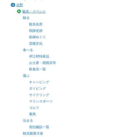
分野
観光・イベント
観る
観光名所
戦跡史跡
歌碑めぐり
芸能文化
食べる
伊江村特産品
お土産・雑貨店等
飲食店一覧
遊ぶ
キャンピング
ダイビング
サイクリング
マリンスポーツ
ゴルフ
乗馬
泊まる
宿泊施設一覧
観光親善大使