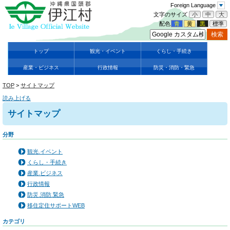
Foreign Language
文字のサイズ
小
中
大
配色
青
黄
黒
標準
トップ
観光・イベント
くらし・手続き
産業・ビジネス
行政情報
防災・消防・緊急
TOP
>
サイトマップ
読み上げる
サイトマップ
分野
観光.イベント
くらし・手続き
産業.ビジネス
行政情報
防災.消防.緊急
移住定住サポートWEB
カテゴリ