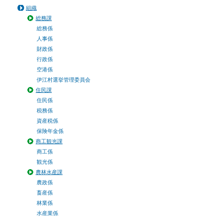
組織
総務課
総務係
人事係
財政係
行政係
空港係
伊江村選挙管理委員会
住民課
住民係
税務係
資産税係
保険年金係
商工観光課
商工係
観光係
農林水産課
農政係
畜産係
林業係
水産業係