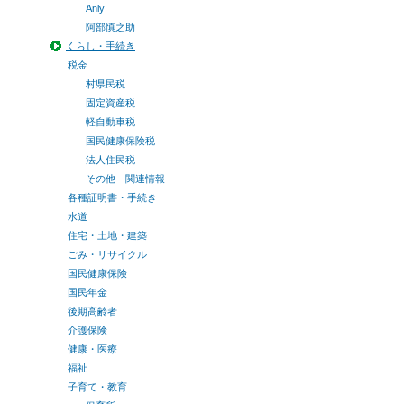
Anly
阿部慎之助
くらし・手続き
税金
村県民税
固定資産税
軽自動車税
国民健康保険税
法人住民税
その他 関連情報
各種証明書・手続き
水道
住宅・土地・建築
ごみ・リサイクル
国民健康保険
国民年金
後期高齢者
介護保険
健康・医療
福祉
子育て・教育