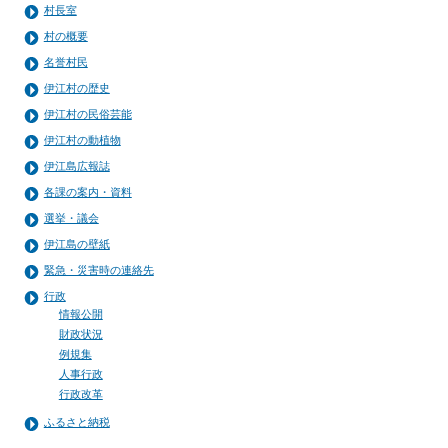
村長室
村の概要
名誉村民
伊江村の歴史
伊江村の民俗芸能
伊江村の動植物
伊江島広報誌
各課の案内・資料
選挙・議会
伊江島の壁紙
緊急・災害時の連絡先
行政
情報公開
財政状況
例規集
人事行政
行政改革
ふるさと納税