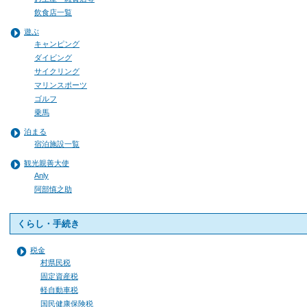
飲食店一覧
遊ぶ
キャンピング
ダイビング
サイクリング
マリンスポーツ
ゴルフ
乗馬
泊まる
宿泊施設一覧
観光親善大使
Anly
阿部慎之助
くらし・手続き
税金
村県民税
固定資産税
軽自動車税
国民健康保険税