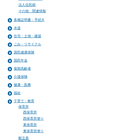
法人住民税
その他 関連情報
各種証明書・手続き
水道
住宅・土地・建築
ごみ・リサイクル
国民健康保険
国民年金
後期高齢者
介護保険
健康・医療
福祉
子育て・教育
保育所
西保育所
西保育所便り
東保育所
東保育所便り
献立表