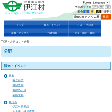
Foreign Language
文字のサイズ
小
中
大
配色
青
黄
黒
標準
トップ
観光・イベント
くらし・手続き
産業・ビジネス
行政情報
防災・消防・緊急
TOP
>
カテゴリ
>
分野
分野
観光・イベント
観る
観光名所
戦跡史跡
歌碑めぐり
芸能文化
食べる
伊江村特産品
お土産・雑貨店等