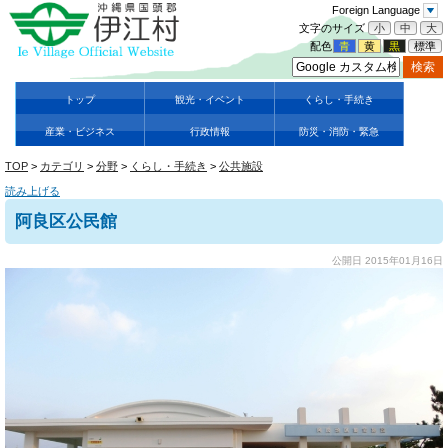
Foreign Language
文字のサイズ
小
中
大
配色
青
黄
黒
標準
トップ
観光・イベント
くらし・手続き
産業・ビジネス
行政情報
防災・消防・緊急
TOP
>
カテゴリ
>
分野
>
くらし・手続き
>
公共施設
読み上げる
阿良区公民館
公開日 2015年01月16日