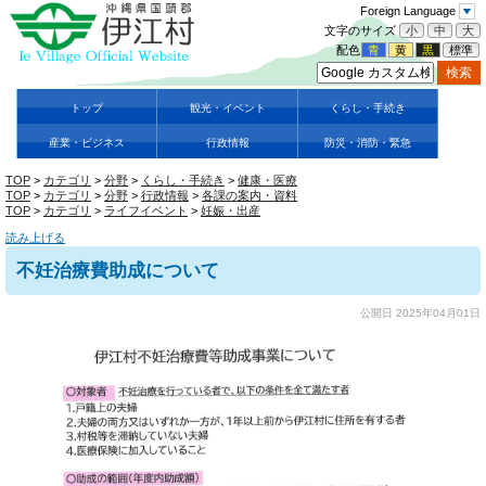
Foreign Language
文字のサイズ
小
中
大
配色
青
黄
黒
標準
トップ
観光・イベント
くらし・手続き
産業・ビジネス
行政情報
防災・消防・緊急
TOP
>
カテゴリ
>
分野
>
くらし・手続き
>
健康・医療
TOP
>
カテゴリ
>
分野
>
行政情報
>
各課の案内・資料
TOP
>
カテゴリ
>
ライフイベント
>
妊娠・出産
読み上げる
不妊治療費助成について
公開日 2025年04月01日