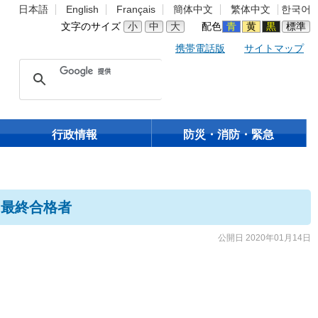
日本語
English
Français
簡体中文
繁体中文
한국어
文字のサイズ
小
中
大
配色
青
黄
黒
標準
携帯電話版
サイトマップ
行政情報
防災・消防・緊急
 最終合格者
公開日 2020年01月14日