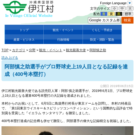
Foreign Language
文字のサイズ
小
中
大
配色
青
黄
黒
標準
トップ
観光・イベント
くらし・手続き
産業・ビジネス
行政情報
防災・消防・緊急
TOP
>
カテゴリ
>
分野
>
観光・イベント
>
観光親善大使
>
阿部慎之助
読み上げる
阿部慎之助選手がプロ野球史上19人目となる記録を達
成（400号本塁打）
公開日 2019年06月15日
伊江村観光親善大使である読売巨人軍：阿部 慎之助選手が、2019年6月1日、プロ野球史
上19人目となる通算400号本塁打の大記録を達成されました。
本村からのお祝いとして、6月5日に島袋秀行村長が東京ドームを訪問し、本村の特産品
で、「第1回東京ウイスキー＆スピリッツコンペティション」という国際的な品評会で特
別賞を受賞した『イエラム サンタマリア』を贈呈しました。
400号本塁打達成の記念樽も併せて贈呈し、阿部選手の偉大な記録樹立を祝福しました。