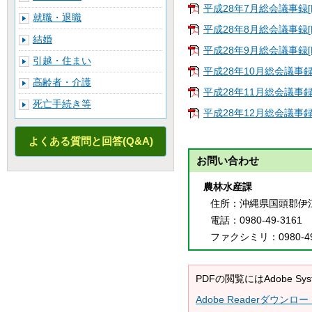
平成28年7月総会議事録[P
就職・退職
平成28年8月総会議事録[P
結婚
平成28年9月総会議事録[P
引越・住まい
平成28年10月総会議事録[P
高齢者・介護
平成28年11月総会議事録[P
死亡手続き等
平成28年12月総会議事録[
よくある質問と回答(Q&A)
お問い合わせ
農林水産課
住所
：沖縄県国頭郡伊
電話
：0980-49-3161
ファクシミリ
：0980-4
PDFの閲覧にはAdobe 
Adobe Readerダウンロー