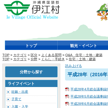
トップ
観光・イベント
TOP
>
カテゴリ
>
区分
>
よくある質問
>
Q&A 住宅・土地・建築
TOP
>
カテゴリ
>
分野
>
くらし・手続き
>
住宅・土地・建築
読み上げる
分野から探す
平成28年（2016
ライフイベント
平成28年4月総会議事録[P
妊娠・出産
平成28年5月総会議事録[P
子育て
平成28年6月総会議事録[P
入園・入学