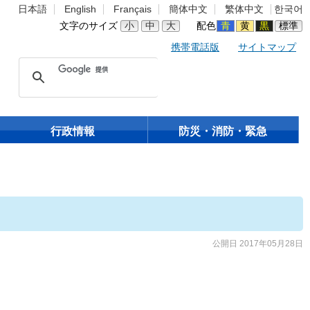
日本語
English
Français
簡体中文
繁体中文
한국어
文字のサイズ
小
中
大
配色
青
黄
黒
標準
携帯電話版
サイトマップ
行政情報
防災・消防・緊急
公開日 2017年05月28日