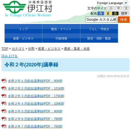
Foreign Language
文字のサイズ
小
中
大
配色
青
黄
黒
標準
トップ
観光・イベント
くらし・手続き
産業・ビジネス
行政情報
防災・消防・緊急
TOP
>
カテゴリ
>
分野
>
産業・ビジネス
>
農産・畜産・水産
読み上げる
令和２年(2020年)議事録
公開日 2021年01月31日
令和２年１月総会議事録[PDF：90KB]
令和２年２月総会議事録[PDF：101KB]
令和２年３月総会議事録[PDF：175KB]
令和２年４月総会議事録[PDF：106KB]
令和２年５月総会議事録[PDF：90KB]
令和２年６月総会議事録[PDF：78KB]
令和２年７月総会議事録[PDF：76KB]