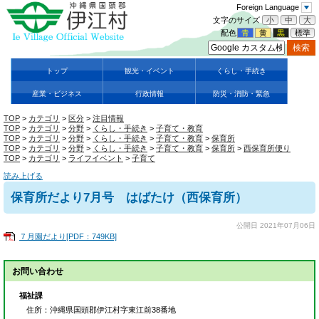
Foreign Language
文字のサイズ
小
中
大
配色
青
黄
黒
標準
トップ
観光・イベント
くらし・手続き
産業・ビジネス
行政情報
防災・消防・緊急
TOP
>
カテゴリ
>
区分
>
注目情報
TOP
>
カテゴリ
>
分野
>
くらし・手続き
>
子育て・教育
TOP
>
カテゴリ
>
分野
>
くらし・手続き
>
子育て・教育
>
保育所
TOP
>
カテゴリ
>
分野
>
くらし・手続き
>
子育て・教育
>
保育所
>
西保育所便り
TOP
>
カテゴリ
>
ライフイベント
>
子育て
読み上げる
保育所だより7月号 はばたけ（西保育所）
公開日 2021年07月06日
７月園だより[PDF：749KB]
お問い合わせ
福祉課
住所
：沖縄県国頭郡伊江村字東江前38番地