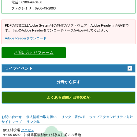
電話
：0980-49-3160
ファクシミリ
：0980-49-2003
PDFの閲覧にはAdobe System社の無償のソフトウェア「Adobe Reader」が必要で
す。下記のAdobe Readerダウンロードページから入手してください。
Adobe Readerダウンロード
お問い合わせフォーム
ライフイベント
分野から探す
よくある質問と回答(Q&A)
お問い合わせ
個人情報の取り扱い
リンク・著作権
ウェブアクセシビリティ方針
サイトマップ
リンク集
伊江村役場
アクセス
〒905-0592 沖縄県国頭郡伊江村字東江前３８番地