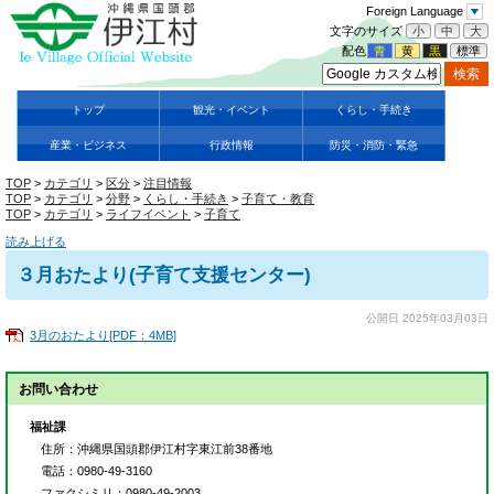
Foreign Language
文字のサイズ
小
中
大
配色
青
黄
黒
標準
トップ
観光・イベント
くらし・手続き
産業・ビジネス
行政情報
防災・消防・緊急
TOP
>
カテゴリ
>
区分
>
注目情報
TOP
>
カテゴリ
>
分野
>
くらし・手続き
>
子育て・教育
TOP
>
カテゴリ
>
ライフイベント
>
子育て
読み上げる
３月おたより(子育て支援センター)
公開日 2025年03月03日
3月のおたより[PDF：4MB]
お問い合わせ
福祉課
住所
：沖縄県国頭郡伊江村字東江前38番地
電話
：0980-49-3160
ファクシミリ
：0980-49-2003