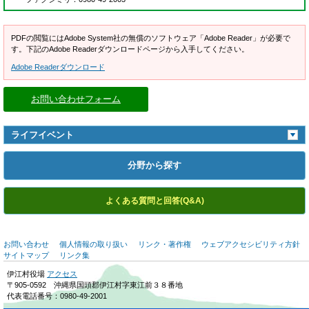
PDFの閲覧にはAdobe System社の無償のソフトウェア「Adobe Reader」が必要で
す。下記のAdobe Readerダウンロードページから入手してください。
Adobe Readerダウンロード
お問い合わせフォーム
ライフイベント
分野から探す
よくある質問と回答(Q&A)
お問い合わせ
個人情報の取り扱い
リンク・著作権
ウェブアクセシビリティ方針
サイトマップ
リンク集
伊江村役場
アクセス
〒905-0592 沖縄県国頭郡伊江村字東江前３８番地
代表電話番号：0980-49-2001