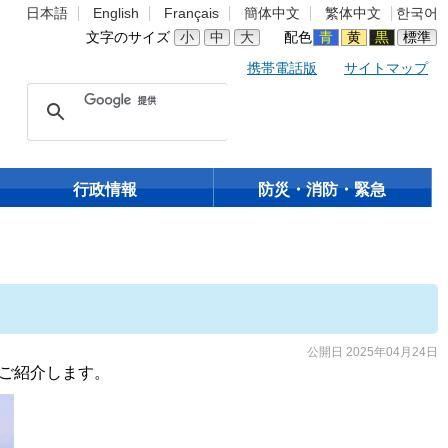
日本語
English
Français
簡体中文
繁体中文
한국어
文字のサイズ
小
中
大
配色
青
黄
黒
標準
携帯電話版
サイトマップ
行政情報
防災・消防・緊急
公開日 2025年04月24日
ご紹介します。