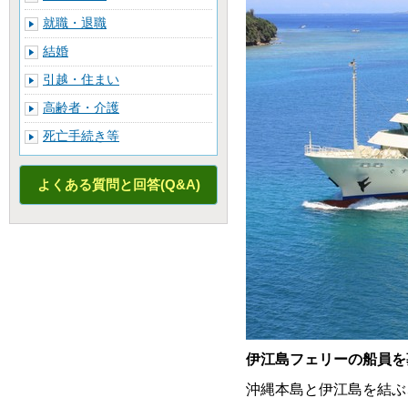
就職・退職
結婚
引越・住まい
高齢者・介護
死亡手続き等
よくある質問と回答(Q&A)
伊江島フェリーの船員を
沖縄本島と伊江島を結ぶ