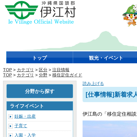
トップ
観光・イベント
TOP
>
カテゴリ
>
区分
>
注目情報
TOP
>
カテゴリ
>
分野
>
移住定住ガイド
読み上げる
分野から探す
[仕事情報]新着
ライフイベント
伊江島の「移住定住相談
妊娠・出産
子育て
入園・入学