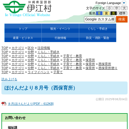
Foreign Language
文字のサイズ
小
中
大
配色
青
黄
黒
標準
トップ
観光・イベント
くらし・手続き
産業・ビジネス
行政情報
防災・消防・緊急
TOP
>
カテゴリ
>
区分
>
注目情報
TOP
>
カテゴリ
>
分野
>
くらし・手続き
TOP
>
カテゴリ
>
分野
>
くらし・手続き
>
子育て・教育
TOP
>
カテゴリ
>
分野
>
くらし・手続き
>
子育て・教育
>
保育所
TOP
>
カテゴリ
>
分野
>
くらし・手続き
>
子育て・教育
>
保育所
>
西保育所
TOP
>
カテゴリ
>
分野
>
くらし・手続き
>
子育て・教育
>
保育所
>
西保育所便り
TOP
>
カテゴリ
>
ライフイベント
>
子育て
読み上げる
ほけんだより８月号（西保育所）
公開日 2025年08月04日
８月ほけんだより[PDF：612KB]
お問い合わせ
福祉課