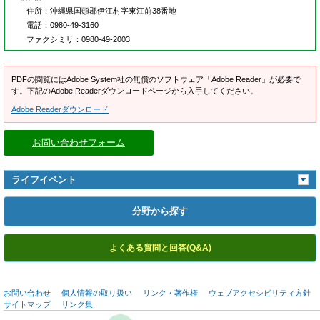
住所
：沖縄県国頭郡伊江村字東江前38番地
電話
：0980-49-3160
ファクシミリ
：0980-49-2003
PDFの閲覧にはAdobe System社の無償のソフトウェア「Adobe Reader」が必要で
す。下記のAdobe Readerダウンロードページから入手してください。
Adobe Readerダウンロード
お問い合わせフォーム
ライフイベント
分野から探す
よくある質問と回答(Q&A)
お問い合わせ
個人情報の取り扱い
リンク・著作権
ウェブアクセシビリティ方針
サイトマップ
リンク集