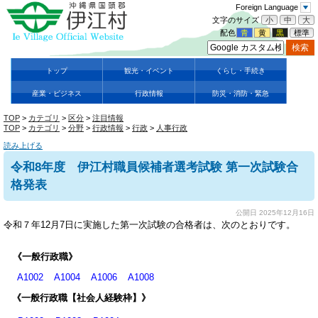
Foreign Language
文字のサイズ
小
中
大
配色
青
黄
黒
標準
トップ
観光・イベント
くらし・手続き
産業・ビジネス
行政情報
防災・消防・緊急
TOP
>
カテゴリ
>
区分
>
注目情報
TOP
>
カテゴリ
>
分野
>
行政情報
>
行政
>
人事行政
読み上げる
令和8年度 伊江村職員候補者選考試験 第一次試験合
格発表
公開日 2025年12月16日
令和７年12月7日に実施した第一次試験の合格者は、次のとおりです。
《
一般行政職
》
A1002 A1004
A1006 A1008
《一般行政職【社会人経験枠】》