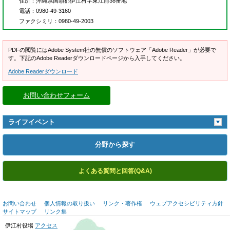
住所
：沖縄県国頭郡伊江村字東江前38番地
電話
：0980-49-3160
ファクシミリ
：0980-49-2003
PDFの閲覧にはAdobe System社の無償のソフトウェア「Adobe Reader」が必要で
す。下記のAdobe Readerダウンロードページから入手してください。
Adobe Readerダウンロード
お問い合わせフォーム
ライフイベント
分野から探す
よくある質問と回答(Q&A)
お問い合わせ
個人情報の取り扱い
リンク・著作権
ウェブアクセシビリティ方針
サイトマップ
リンク集
伊江村役場
アクセス