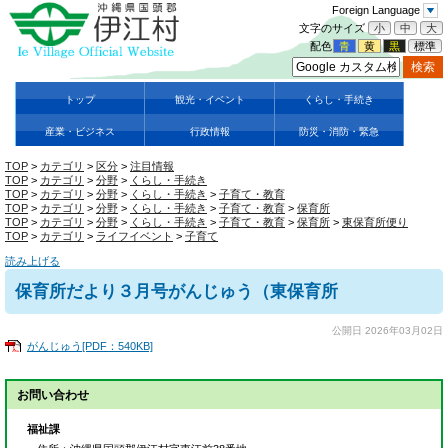
Foreign Language
文字のサイズ
小
中
大
配色
青
黄
黒
標準
トップ
観光・イベント
くらし・手続き
産業・ビジネス
行政情報
防災・消防・緊急
TOP
>
カテゴリ
>
区分
>
注目情報
TOP
>
カテゴリ
>
分野
>
くらし・手続き
TOP
>
カテゴリ
>
分野
>
くらし・手続き
>
子育て・教育
TOP
>
カテゴリ
>
分野
>
くらし・手続き
>
子育て・教育
>
保育所
TOP
>
カテゴリ
>
分野
>
くらし・手続き
>
子育て・教育
>
保育所
>
東保育所便り
TOP
>
カテゴリ
>
ライフイベント
>
子育て
読み上げる
保育所だより３月号がんじゅう（東保育所
公開日 2026年03月02日
がんじゅう[PDF：540KB]
お問い合わせ
福祉課