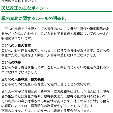
り決めを見直すものです。
民法改正の主なポイント
親の責務に関するルールの明確化
こどもの未来を担う親としての責任のため、父母が、親権や婚姻関係があ
るかどうかにかかわらず、こどもを育てる責任と義務についてのルールが
明確化されています。
こどもの人格の尊重
こどもが心も体も元気でいられるように育てる責任があります。こどもの
利益のため、意見をよく聞き、人格を尊重しなければなりません。
こどもの扶養
こどもを養う責任を指します。こどもが親と同じくらいの生活を送れる水
準でなければなりません。
父母間の人格尊重・協力義務
こどものためにお互いを尊重して協力し合うことが大切です。
父母の一方が父母相互の人格尊重・協力義務等に違反した場合には、親権
者の指定または変更の審判、親権喪失または親権停止の審判等において、
その違反の内容が考慮される可能性があります。他方の親権に対する侵害
の程度によっては、損害賠償義務等が生ずることもあり得ます。
下記のようなことは、このルールに違反する場合があります。