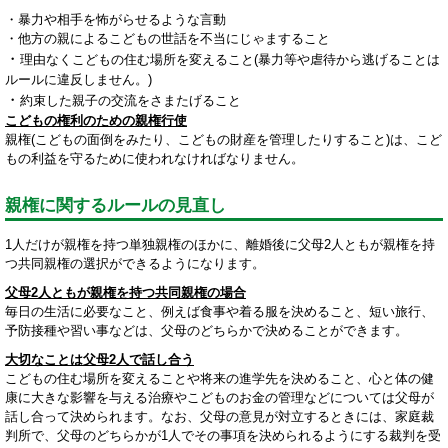
・暴力や相手を怖がらせるような言動
・他方の親によるこどもの世話を不当にじゃますること
・
理由なくこどもの住む場所を変えること(暴力等や虐待から逃げることは
ルールに違反しません。)
・
約束した親子の交流をさまたげること
こどもの権利のための親権行使
親権(こどもの面倒をみたり、こどもの財産を管理したりすること)は、こど
もの利益を守るために使われなければなりません。
親権に関するルールの見直し
1人だけが親権を持つ単独親権のほかに、離婚後に父母2人ともが親権を持
つ共同親権の選択ができるようになります。
父母2人ともが親権を持つ共同親権の場合
毎日の生活に必要なこと、例えば食事や着る服を決めること、短い旅行、
予防接種や習い事などは、父母のどちらかで決めることができます。
大切なことは父母2人で話し合う
こどもの住む場所を変えることや将来の進学先を決めること、心と体の健
康に大きな影響を与える治療やこどものお金の管理などについては父母が
話し合って決められます。なお、父母の意見が対立するときには、家庭裁
判所で、父母のどちらかが1人でその事項を決められるようにする裁判を受