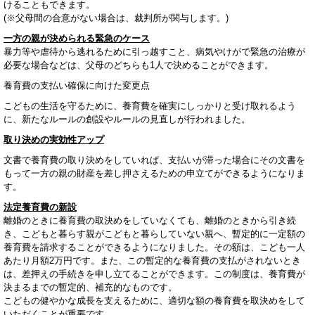
けることもできます。
(※父母間の合意がない場合は、裁判所が関与します。)
一方の親が決められる緊急のケース
暴力等や虐待から逃れるために引っ越すこと、病気やけがで緊急の治療が
必要な場合などは、父母のどちらも1人で決めることができます。
養育費の支払い確保に向けた変更点
こどもの生活を守るために、養育費を確実にしっかりと受け取れるよう
に、新たなルールの創設やルールの見直しが行われました。
取り決めの実効性アップ
文書で養育費の取り決めをしていれば、支払いが滞った場合にその文書を
もって一方の親の財産を差し押さえるための申立てができるようになりま
す。
法定養育費の新設
離婚のときに養育費の取決めをしていなくても、離婚のときから引き続
き、こどもと暮らす親がこどもと暮らしていない親へ、暫定的に一定額の
養育費を請求することができるようになりました。その額は、こども一人
あたり月額2万円です。また、この暫定的な養育費の支払がされないとき
は、差押えの手続きを申し立てることができます。この制度は、養育費が
決まるまでの暫定的、補充的なものです。
こどもの健やかな成長を支えるために、適切な額の養育費を取決めをして
いただくことが重要です。