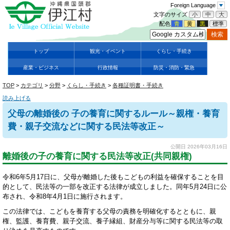
Foreign Language
文字のサイズ
小
中
大
配色
青
黄
黒
標準
トップ
観光・イベント
くらし・手続き
産業・ビジネス
行政情報
防災・消防・緊急
TOP
>
カテゴリ
>
分野
>
くらし・手続き
>
各種証明書・手続き
読み上げる
父母の離婚後の 子の養育に関するルール～親権・養育
費・親子交流などに関する民法等改正～
公開日 2026年03月16日
離婚後の子の養育に関する民法等改正(共同親権)
令和6年5月17日に、父母が離婚した後もこどもの利益を確保することを目
的として、民法等の一部を改正する法律が成立しました。同年5月24日に公
布され、令和8年4月1日に施行されます。
この法律では、こどもを養育する父母の責務を明確化するとともに、親
権、監護、養育費、親子交流、養子縁組、財産分与等に関する民法等の取