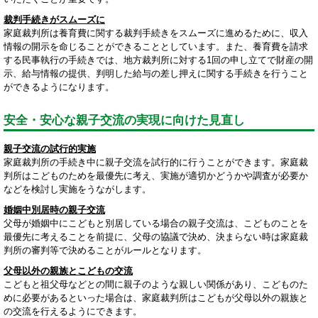
裁判手続きがスムーズに
家庭裁判所は養育費に関する裁判手続きをスムーズに進めるために、収入
情報の開示を命じることができることとしています。また、養育費を請求
する民事執行の手続きでは、地方裁判所に対する1回の申し立てで財産の開
示、給与情報の提供、判明した給与の差し押えに関する手続きを行うこと
ができるようになります。
安全・安心な親子交流の実現に向けた見直し
親子交流の試行的実施
家庭裁判所の手続き中に親子交流を試行的に行うことができます。家庭裁
判所はこどものためを最優先に考え、実施が適切かどうかや調査が必要か
などを検討し実施をうながします。
婚姻中別居時の親子交流
父母が婚姻中にこどもと別居している場合の親子交流は、こどものことを
最優先に考えることを前提に、父母の協議で決め、決まらない時は家庭裁
判所の審判等で決めることがルールとなります。
父母以外の親族とこどもの交流
こどもと祖父母などとの間に親子のような親しい関係があり、こどものた
めに必要があるといった場合は、家庭裁判所はこどもが父母以外の親族と
の交流を行えるようにできます。