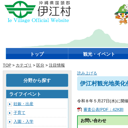
トップ
観光・イベント
TOP
>
カテゴリ
>
区分
>
注目情報
読み上げる
分野から探す
伊江村観光地美化
ライフイベント
令和８年５月27日(水)に
妊娠・出産
審査公表[PDF：42KB]
子育て
お問い合わせ
入園・入学