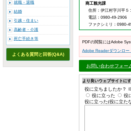
就職・退職
商工観光課
住所
：伊江村字川平５
結婚
電話
：0980-49-2906
引越・住まい
ファクシミリ
：0980-4
高齢者・介護
死亡手続き等
PDFの閲覧にはAdobe 
Adobe Readerダウンロー
よくある質問と回答(Q&A)
お問い合わせフォー
より良いウェブサイトに