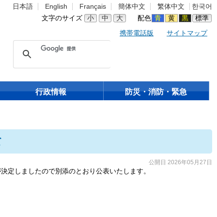
日本語
English
Français
簡体中文
繁体中文
한국어
文字のサイズ
小
中
大
配色
青
黄
黒
標準
携帯電話版
サイトマップ
行政情報
防災・消防・緊急
て
公開日 2026年05月27日
が決定しましたので別添のとおり公表いたします。