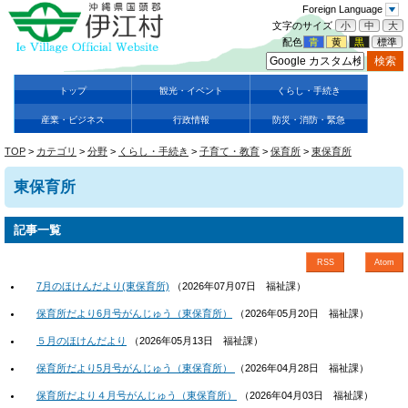
Foreign Language
文字のサイズ
小
中
大
配色
青
黄
黒
標準
トップ
観光・イベント
くらし・手続き
産業・ビジネス
行政情報
防災・消防・緊急
TOP
>
カテゴリ
>
分野
>
くらし・手続き
>
子育て・教育
>
保育所
>
東保育所
東保育所
記事一覧
RSS
Atom
7月のほけんだより(東保育所)
（
2026年07月07日
福祉課
）
保育所だより6月号がんじゅう（東保育所）
（
2026年05月20日
福祉課
）
５月のほけんだより
（
2026年05月13日
福祉課
）
保育所だより5月号がんじゅう（東保育所）
（
2026年04月28日
福祉課
）
保育所だより４月号がんじゅう（東保育所）
（
2026年04月03日
福祉課
）