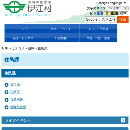
Foreign Language
文字のサイズ
小
中
大
配色
青
黄
黒
標準
トップ
観光・イベント
くらし・手続き
産業・ビジネス
行政情報
防災・消防・緊急
TOP
>
カテゴリ
>
組織
>
住民課
住民課
住民課
住民係
税務係
資産税係
保険年金係
ライフイベント