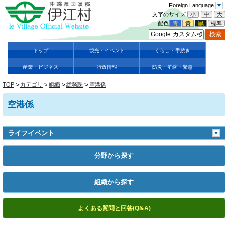
Foreign Language
文字のサイズ
小
中
大
配色
青
黄
黒
標準
トップ
観光・イベント
くらし・手続き
産業・ビジネス
行政情報
防災・消防・緊急
TOP
>
カテゴリ
>
組織
>
総務課
>
空港係
空港係
ライフイベント
分野から探す
組織から探す
よくある質問と回答(Q&A)