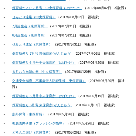
保育所だより７月号 中央保育所（はばたけ）
（
2017年08月02日
福祉課
）
せみとり遠足（中央保育所）
（
2017年08月02日
福祉課
）
7月誕生会（東保育所）
（
2017年07月31日
福祉課
）
6月誕生会（東保育所）
（
2017年07月31日
福祉課
）
せみとり遠足（東保育所）
（
2017年07月31日
福祉課
）
保育所便り 7月号 東保育所(がんじゅう)
（
2017年07月06日
福祉課
）
保育所便り６月号中央保育所（はばたけ）
（
2017年06月20日
福祉課
）
６月お弁当箱の日（中央保育所）
（
2017年06月20日
福祉課
）
交通安全指導、不審者侵入防犯訓練（東保育所）
（
2017年06月20日
福祉
課
）
保育所便り５月号中央保育所（はばたけ）
（
2017年06月19日
福祉課
）
保育所便り 6月号 東保育所(がんじゅう)
（
2017年06月07日
福祉課
）
所外保育（東保育所）
（
2017年05月26日
福祉課
）
職員園内研修（ブラッシング指導）
（
2017年05月26日
福祉課
）
どろんこ遊び（東保育所）
（
2017年05月26日
福祉課
）