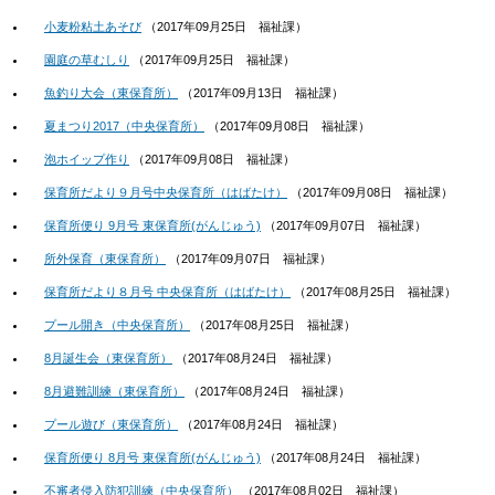
小麦粉粘土あそび
（
2017年09月25日
福祉課
）
園庭の草むしり
（
2017年09月25日
福祉課
）
魚釣り大会（東保育所）
（
2017年09月13日
福祉課
）
夏まつり2017（中央保育所）
（
2017年09月08日
福祉課
）
泡ホイップ作り
（
2017年09月08日
福祉課
）
保育所だより９月号中央保育所（はばたけ）
（
2017年09月08日
福祉課
）
保育所便り 9月号 東保育所(がんじゅう)
（
2017年09月07日
福祉課
）
所外保育（東保育所）
（
2017年09月07日
福祉課
）
保育所だより８月号 中央保育所（はばたけ）
（
2017年08月25日
福祉課
）
プール開き（中央保育所）
（
2017年08月25日
福祉課
）
8月誕生会（東保育所）
（
2017年08月24日
福祉課
）
8月避難訓練（東保育所）
（
2017年08月24日
福祉課
）
プール遊び（東保育所）
（
2017年08月24日
福祉課
）
保育所便り 8月号 東保育所(がんじゅう)
（
2017年08月24日
福祉課
）
不審者侵入防犯訓練（中央保育所）
（
2017年08月02日
福祉課
）