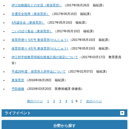
伊江幼稚園生との交流（東保育所）
（
2017年05月26日
福祉課
）
交通安全指導（東保育所）
（
2017年05月15日
福祉課
）
4月誕生会（東保育所）
（
2017年05月15日
福祉課
）
こいのぼり集会（東保育所）
（
2017年05月15日
福祉課
）
保育所便り 5月号 東保育所(がんじゅう)
（
2017年05月15日
福祉課
）
保育所便り 4月号 東保育所(がんじゅう)
（
2017年05月15日
福祉課
）
伊江村学校教育情報化推進計画の策定について
（
2017年03月17日
教育委員
会
）
平成29年度 保育所入所申込について
（
2017年02月07日
福祉課
）
東保育所
（
2016年06月28日
福祉課
）
予防接種
（
2015年03月20日
医療保健課 保健係
）
前のページ
1
2
3
4
5
6
7
次のページ
ライフイベント
分野から探す