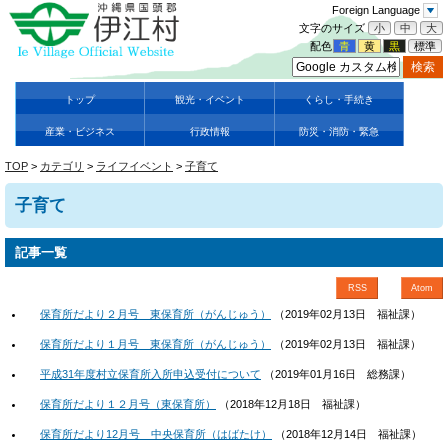
Foreign Language
文字のサイズ
小
中
大
配色
青
黄
黒
標準
トップ
観光・イベント
くらし・手続き
産業・ビジネス
行政情報
防災・消防・緊急
TOP
>
カテゴリ
>
ライフイベント
>
子育て
子育て
記事一覧
RSS
Atom
保育所だより２月号 東保育所（がんじゅう）
（
2019年02月13日
福祉課
）
保育所だより１月号 東保育所（がんじゅう）
（
2019年02月13日
福祉課
）
平成31年度村立保育所入所申込受付について
（
2019年01月16日
総務課
）
保育所だより１２月号（東保育所）
（
2018年12月18日
福祉課
）
保育所だより12月号 中央保育所（はばたけ）
（
2018年12月14日
福祉課
）