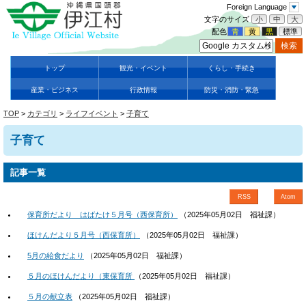
Foreign Language
文字のサイズ
小
中
大
配色
青
黄
黒
標準
トップ
観光・イベント
くらし・手続き
産業・ビジネス
行政情報
防災・消防・緊急
TOP
>
カテゴリ
>
ライフイベント
>
子育て
子育て
記事一覧
RSS
Atom
保育所だより はばたけ５月号（西保育所）
（
2025年05月02日
福祉課
）
ほけんだより５月号（西保育所）
（
2025年05月02日
福祉課
）
5月の給食だより
（
2025年05月02日
福祉課
）
５月のほけんだより（東保育所
（
2025年05月02日
福祉課
）
５月の献立表
（
2025年05月02日
福祉課
）