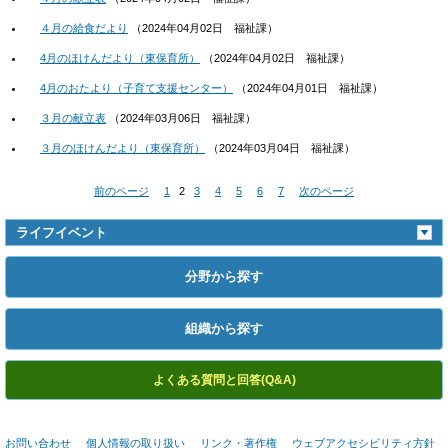
４月の給食だより
（
2024年04月02日
福祉課
）
4月のほけんだより（東保育所）
（
2024年04月02日
福祉課
）
4月のおたより（子育て支援センター）
（
2024年04月01日
福祉課
）
３月の献立表
（
2024年03月06日
福祉課
）
３月のほけんだより（東保育所）
（
2024年03月04日
福祉課
）
前のページ
1
2
3
4
5
6
7
次のページ
ライフイベント
分野から探す
組織から探す
よくある質問と回答(Q&A)
お問い合わせ
個人情報の取り扱い
リンク・著作権
ウェブアクセシビリティ方針