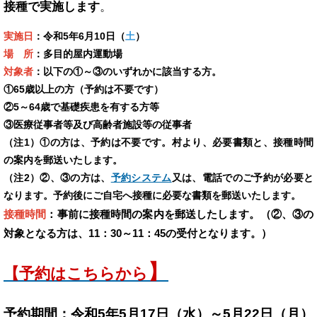
接種で実施します
。
実施日
：令和5年6月10日（
土
）
場 所
：多目的屋内運動場
対象者
：以下の①～③のいずれかに該当する方。
①65歳以上の方（予約は不要です）
②5～64歳で基礎疾患を有する方等
③医療従事者等及び高齢者施設等の従事者
（注1）①の方は、予約は不要です。村より、必要書類と、接種時間
の案内を郵送いたします。
（注2）②、③の方は、
予約システム
又は、電話でのご予約が必要と
なります。予約後にご自宅へ接種に必要な書類を郵送いたします。
接種時間
：事前に接種時間の案内を郵送したします。（②、③の
対象となる方は、11：30～11：45の受付となります。）
】
【予約はこちらから
予約期間：令和5年5月17日（水）～5月22日（月）