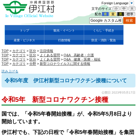
Foreign Language
文字のサイズ
小
中
大
配色
青
黄
黒
標準
トップ
観光・イベント
くらし・手続き
産業・ビジネス
行政情報
防災・消防・緊急
TOP
>
カテゴリ
>
区分
>
注目情報
TOP
>
カテゴリ
>
区分
>
よくある質問
>
Q&A 高齢者・介護
TOP
>
カテゴリ
>
区分
>
よくある質問
>
Q&A 健康・医療・福祉
TOP
>
カテゴリ
>
分野
>
新型コロナウイルスに関する情報
読み上げる
令和5年度 伊江村新型コロナワクチン接種について
公開日 2023年05月17日
令和5年 新型コロナワクチン接種
国では、「令和5年春開始接種」が、令和5年5月8日より
開始しています。
伊江村でも、下記の日程で「令和5年春開始接種」を集団