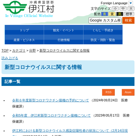
Foreign Language
文字のサイズ
小
中
大
配色
青
黄
黒
標準
トップ
観光・イベント
くらし・手続き
産業・ビジネス
行政情報
防災・消防・緊急
TOP
>
カテゴリ
>
分野
>
新型コロナウイルスに関する情報
読み上げる
新型コロナウイルスに関する情報
記事一覧
RSS
Atom
令和６年度新型コロナワクチン接種の予約について
（
2024年09月24日
医療
保健課
）
令和5年度 伊江村新型コロナワクチン接種について
（
2023年05月17日
医療
保健課
）
伊江村における新型コロナウイルス感染症陽性者の状況について（2月14日現