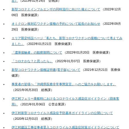
在）
（
2023年02月14日
企画課
）
新型コロナとインフルエンザの同時流行に向けた備えについて
（
2022年12月
09日
医療保健課
）
オミクロン株対応ワクチン接種の予約について延長のお知らせ
（
2022年09月
29日
医療保健課
）
エリア限定特設ページ「私たち、新型コロナワクチンの接種について考えてみ
ました」
（
2022年01月21日
医療保健課
）
「濃厚接触者」の観察期間について
（
2022年01月20日
医療保健課
）
「コロナかな？と思ったら」
（
2022年01月07日
医療保健課
）
新型コロナワクチン接種証明書(電子版)について
（
2021年12月21日
医療保
健課
）
事業者の皆様へ「沖縄県医療非常事態宣言」へのご協力をお願いします。
（
2021年05月20日
総務課
）
伊江村フェリー乗船時におけるコロナウイルス感染症ガイドライン（団体客
用）
（
2021年01月06日
公営企業課
）
伊江村新型コロナウイルス感染症予防基本ガイドラインの公開について
（
2020年12月01日
総務課
）
伊江村建設工事従事者受入コロナウイルス感染症対策ガイドラインについて