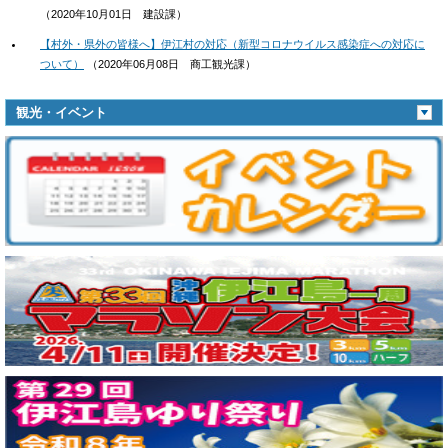
（
2020年10月01日
建設課
）
【村外・県外の皆様へ】伊江村の対応（新型コロナウイルス感染症への対応に
ついて）
（
2020年06月08日
商工観光課
）
観光・イベント