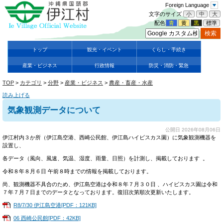
Foreign Language
文字のサイズ
小
中
大
配色
青
黄
黒
標準
トップ
観光・イベント
くらし・手続き
産業・ビジネス
行政情報
防災・消防・緊急
TOP
>
カテゴリ
>
分野
>
産業・ビジネス
>
農産・畜産・水産
読み上げる
気象観測データについて
公開日 2026年08月06日
伊江村内３か所（伊江島空港、西崎公民館、伊江島ハイビスカス園）に気象観測機器を
設置し、
各データ（風向、風速、気温、湿度、雨量、日照）を計測し、掲載しております 。
令和８年８月６日 午前８時までの情報を掲載しております。
尚、観測機器不具合のため、伊江島空港は令和８年７月３０日 、ハイビスカス園は令和
７年７月７日までのデータとなっております。復旧次第順次更新いたします。
R8/7/30 伊江島空港[PDF：121KB]
06 西崎公民館[PDF：42KB]