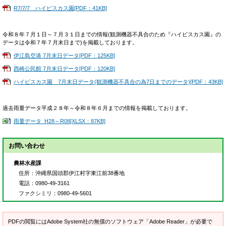
R7/7/7 ハイビスカス園[PDF：41KB]
令和８年７月１日～７月３１日までの情報(観測機器不具合のため『ハイビスカス園』の
データは令和７年７月末日まで)を掲載しております。
伊江島空港 7月末日データ[PDF：125KB]
西崎公民館 7月末日データ[PDF：120KB]
ハイビスカス園 7月末日データ(観測機器不具合の為7日までのデータ)[PDF：43KB]
過去雨量データ平成２８年～令和８年６月までの情報を掲載しております。
雨量データ_H28～R08[XLSX：87KB]
お問い合わせ
農林水産課
住所
：沖縄県国頭郡伊江村字東江前38番地
電話
：0980-49-3161
ファクシミリ
：0980-49-5601
PDFの閲覧にはAdobe System社の無償のソフトウェア「Adobe Reader」が必要で