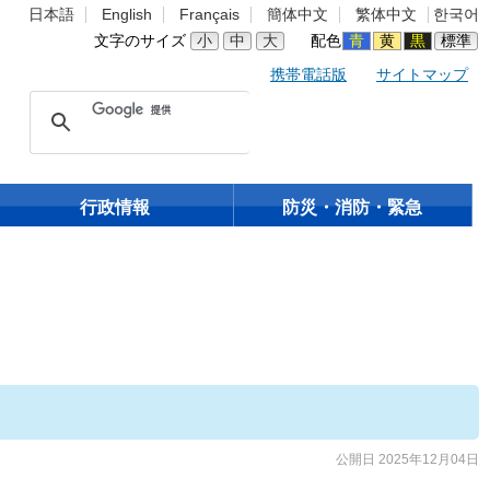
日本語
English
Français
簡体中文
繁体中文
한국어
文字のサイズ
小
中
大
配色
青
黄
黒
標準
携帯電話版
サイトマップ
行政情報
防災・消防・緊急
公開日 2025年12月04日