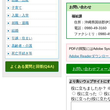
妊娠・出産
お問い合わせ
子育て
入園・入学
福祉課
住所
：沖縄県国頭郡伊
就職・退職
電話
：0980-49-3160
結婚
ファクシミリ
：0980-4
引越・住まい
高齢者・介護
PDFの閲覧にはAdobe 
死亡手続き等
Adobe Readerダウンロー
よくある質問と回答(Q&A)
お問い合わせフォー
より良いウェブサイトに