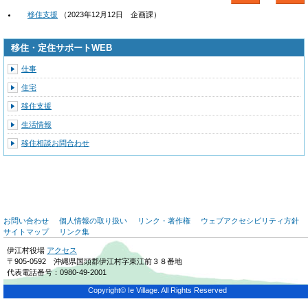
移住支援
（
2023年12月12日
企画課
）
移住・定住サポートWEB
仕事
住宅
移住支援
生活情報
移住相談お問合わせ
お問い合わせ
個人情報の取り扱い
リンク・著作権
ウェブアクセシビリティ方針
サイトマップ
リンク集
伊江村役場
アクセス
〒905-0592 沖縄県国頭郡伊江村字東江前３８番地
代表電話番号：0980-49-2001
Copyright© Ie Village. All Rights Reserved