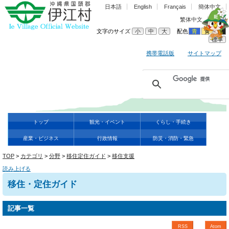
日本語
English
Français
簡体中文
繁体中文
한국어
文字のサイズ
小
中
大
配色
青
黄
黒
標準
携帯電話版
サイトマップ
トップ
観光・イベント
くらし・手続き
産業・ビジネス
行政情報
防災・消防・緊急
TOP
>
カテゴリ
>
分野
>
移住定住ガイド
>
移住支援
読み上げる
移住・定住ガイド
記事一覧
RSS
Atom