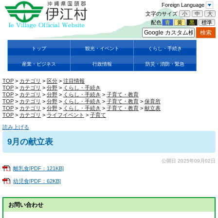
Foreign Language
文字のサイズ
小
中
大
配色
青
黄
黒
標準
トップ
観光・イベント
くらし・手続き
産業・ビジネス
行政情報
防災・消防・緊急
TOP
>
カテゴリ
>
区分
>
注目情報
TOP
>
カテゴリ
>
分野
>
くらし・手続き
TOP
>
カテゴリ
>
分野
>
くらし・手続き
>
子育て・教育
TOP
>
カテゴリ
>
分野
>
くらし・手続き
>
子育て・教育
>
保育所
TOP
>
カテゴリ
>
分野
>
くらし・手続き
>
子育て・教育
>
献立表
TOP
>
カテゴリ
>
ライフイベント
>
子育て
読み上げる
9月の献立表
公開日 2025年09月02日
離乳食[PDF：121KB]
幼児食[PDF：62KB]
お問い合わせ