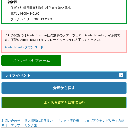
福祉課
住所
：沖縄県国頭郡伊江村字東江前38番地
電話
：0980-49-3160
ファクシミリ
：0980-49-2003
PDFの閲覧にはAdobe System社の無償のソフトウェア「Adobe Reader」が必要で
す。下記のAdobe Readerダウンロードページから入手してください。
Adobe Readerダウンロード
お問い合わせフォーム
ライフイベント
分野から探す
よくある質問と回答(Q&A)
お問い合わせ
個人情報の取り扱い
リンク・著作権
ウェブアクセシビリティ方針
サイトマップ
リンク集