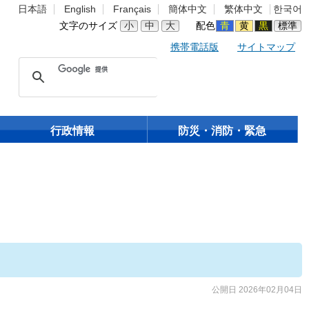
日本語
English
Français
簡体中文
繁体中文
한국어
文字のサイズ
小
中
大
配色
青
黄
黒
標準
携帯電話版
サイトマップ
行政情報
防災・消防・緊急
公開日 2026年02月04日