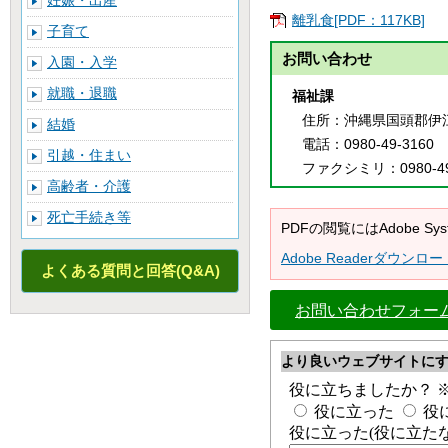
妊娠・出産
離乳食[PDF：117KB]
子育て
お問い合わせ
入園・入学
就職・退職
福祉課
住所
：沖縄県国頭郡伊
結婚
電話
：0980-49-3160
引越・住まい
ファクシミリ
：0980-4
高齢者・介護
死亡手続き等
PDFの閲覧にはAdobe 
Adobe Readerダウンロー
よくある質問と回答(Q&A)
お問い合わせフォー
より良いウェブサイトに