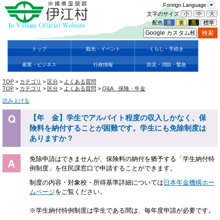
Foreign Language
文字のサイズ
小
中
大
配色
青
黄
黒
標準
トップ
観光・イベント
くらし・手続き
産業・ビジネス
行政情報
防災・消防・緊急
TOP
>
カテゴリ
>
区分
>
よくある質問
TOP
>
カテゴリ
>
区分
>
よくある質問
>
Q&A 保険・年金
読み上げる
【年 金】学生でアルバイト程度の収入しかなく、保
険料を納付することが困難です。学生にも免除制度は
ありますか？
免除申請はできませんが、保険料の納付を猶予する「学生納付特
例制度」を住民課窓口で申請することができます。
制度の内容・対象校・所得基準詳細については
日本年金機構ホー
ムページ
をご覧ください。
※学生納付特例制度は学生である間は、毎年度申請が必要です。