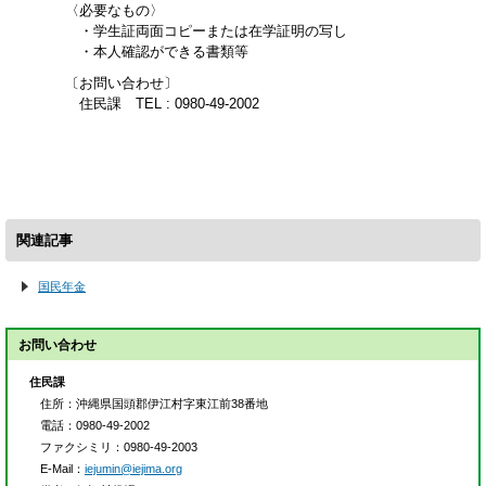
〈必要なもの〉
・学生証両面コピーまたは在学証明の写し
・本人確認ができる書類等
〔お問い合わせ〕
住民課 TEL : 0980-49-2002
関連記事
国民年金
お問い合わせ
住民課
住所
：沖縄県国頭郡伊江村字東江前38番地
電話
：0980-49-2002
ファクシミリ
：0980-49-2003
E-Mail
：
iejumin@iejima.org