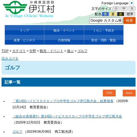
Foreign Language
文字のサイズ
小
中
大
配色
青
黄
黒
標準
トップ
観光・イベント
くらし・手続き
産業・ビジネス
行政情報
防災・消防・緊急
TOP
>
カテゴリ
>
分野
>
観光・イベント
>
遊ぶ
>
ゴルフ
読み上げる
ゴルフ
記事一覧
RSS
Atom
「第14回ハイビスカスカップ小中学生ゴルフ伊江島大会」結果発表
（
2025年
12月14日
教育委員会
）
（組合せ表発表!!）第14回ハイビスカスカップ小中学生ゴルフ伊江島大会
（
2025年12月02日
教育委員会
）
ゴルフ
（
2023年06月08日
商工観光課
）