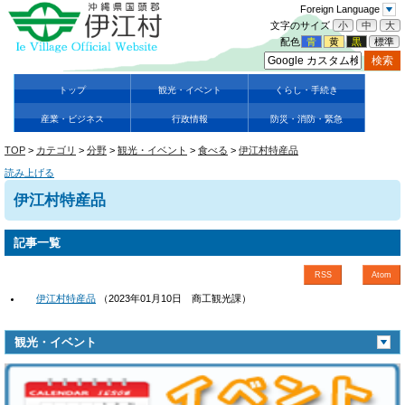
Foreign Language
文字のサイズ
小
中
大
配色
青
黄
黒
標準
トップ
観光・イベント
くらし・手続き
産業・ビジネス
行政情報
防災・消防・緊急
TOP
>
カテゴリ
>
分野
>
観光・イベント
>
食べる
>
伊江村特産品
読み上げる
伊江村特産品
記事一覧
RSS
Atom
伊江村特産品
（
2023年01月10日
商工観光課
）
観光・イベント