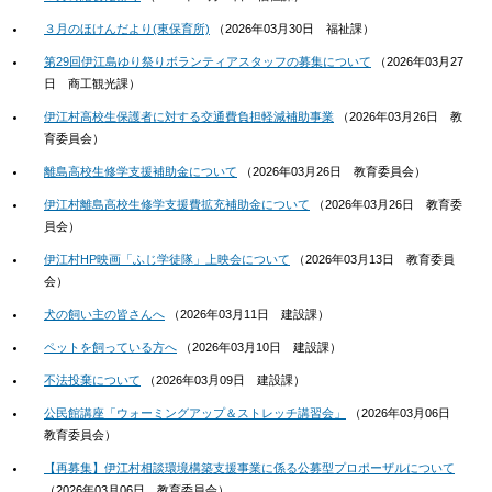
３月のほけんだより(東保育所)
（
2026年03月30日
福祉課
）
第29回伊江島ゆり祭りボランティアスタッフの募集について
（
2026年03月27
日
商工観光課
）
伊江村高校生保護者に対する交通費負担軽減補助事業
（
2026年03月26日
教
育委員会
）
離島高校生修学支援補助金について
（
2026年03月26日
教育委員会
）
伊江村離島高校生修学支援費拡充補助金について
（
2026年03月26日
教育委
員会
）
伊江村HP映画「ふじ学徒隊」上映会について
（
2026年03月13日
教育委員
会
）
犬の飼い主の皆さんへ
（
2026年03月11日
建設課
）
ペットを飼っている方へ
（
2026年03月10日
建設課
）
不法投棄について
（
2026年03月09日
建設課
）
公民館講座「ウォーミングアップ＆ストレッチ講習会」
（
2026年03月06日
教育委員会
）
【再募集】伊江村相談環境構築支援事業に係る公募型プロポーザルについて
（
2026年03月06日
教育委員会
）