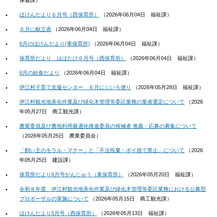
保健課
）
ほけんだより６月号（西保育所）
（
2026年06月04日
福祉課
）
６月に献立表
（
2026年06月04日
福祉課
）
6月のほけんだより(東保育所)
（
2026年06月04日
福祉課
）
保育所だより はばたけ６月号（西保育所）
（
2026年06月04日
福祉課
）
6月の給食だより
（
2026年06月04日
福祉課
）
伊江村子育て支援センター ６月にじいろ便り
（
2026年05月28日
福祉課
）
伊江村観光地美化作業及び緑化木管理等委託業務の業者選定について
（
2026
年05月27日
商工観光課
）
農業委員及び農地利用最適化推進委員の候補者 推薦・応募の募集について
（
2026年05月25日
農業委員会
）
「飼い主のモラル・マナー」と「不法投棄・ポイ捨て禁止」について
（
2026
年05月25日
建設課
）
保育所だより6月号がんじゅう（東保育所）
（
2026年05月20日
福祉課
）
令和８年度 伊江村観光地美化作業及び緑化木管理等委託業務における公募型
プロポーザルの実施について
（
2026年05月15日
商工観光課
）
ほけんだより5月号（西保育所）
（
2026年05月13日
福祉課
）