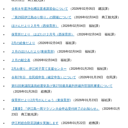
02月12日
商工観光課
）
令和８年度浄化槽設置者講習会について
（
2026年02月05日
建設課
）
「第29回伊江島ゆり祭り」の開催について
（
2026年02月04日
商工観光課
）
ほけんだより２月号（西保育所）
（
2026年02月04日
福祉課
）
保育所だより はばたけ２月号（西保育所）
（
2026年02月04日
福祉課
）
2月の給食だより
（
2026年02月04日
福祉課
）
２月のほけんだより(東保育所)
（
2026年02月04日
福祉課
）
２月の献立表
（
2026年02月04日
福祉課
）
2月お便り 伊江村子育て支援センター
（
2026年01月29日
福祉課
）
令和7年分 住民税申告（確定申告）について
（
2026年01月29日
住民課
）
第51回衆議院議員総選挙及び第27回最高裁判所裁判官国民審査について
（
2026年01月26日
総務課
）
保育所だより2月号がんじゅう（東保育所)
（
2026年01月23日
福祉課
）
【重要】『伊江島一周マラソン大会申込受付終了のお知らせ』
（
2026年01月
23日
商工観光課
）
伊江村総合防災訓練を実施します
（
2026年01月22日
総務課
）