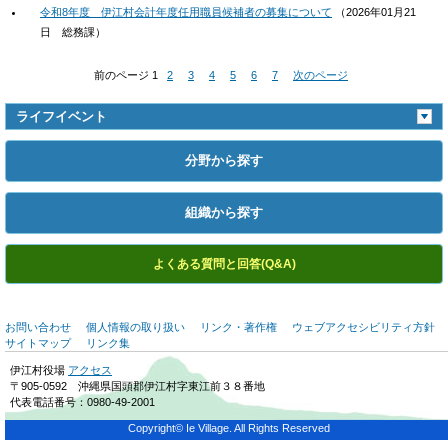
令和8年度 伊江村会計年度任用職員候補者の募集について
（
2026年01月21
日
総務課
）
前のページ
1
2
3
4
5
6
7
次のページ
ライフイベント
分野から探す
組織から探す
よくある質問と回答(Q&A)
お問い合わせ
個人情報の取り扱い
リンク・著作権
ウェブアクセシビリティ方針
サイトマップ
リンク集
伊江村役場
アクセス
〒905-0592 沖縄県国頭郡伊江村字東江前３８番地
代表電話番号：0980-49-2001
Copyright© Ie Village. All Rights Reserved