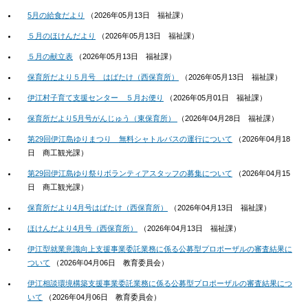
5月の給食だより
（
2026年05月13日
福祉課
）
５月のほけんだより
（
2026年05月13日
福祉課
）
５月の献立表
（
2026年05月13日
福祉課
）
保育所だより５月号 はばたけ（西保育所）
（
2026年05月13日
福祉課
）
伊江村子育て支援センター ５月お便り
（
2026年05月01日
福祉課
）
保育所だより5月号がんじゅう（東保育所）
（
2026年04月28日
福祉課
）
第29回伊江島ゆりまつり 無料シャトルバスの運行について
（
2026年04月18
日
商工観光課
）
第29回伊江島ゆり祭りボランティアスタッフの募集について
（
2026年04月15
日
商工観光課
）
保育所だより4月号はばたけ（西保育所）
（
2026年04月13日
福祉課
）
ほけんだより4月号（西保育所）
（
2026年04月13日
福祉課
）
伊江型就業意識向上支援事業委託業務に係る公募型プロポーザルの審査結果に
ついて
（
2026年04月06日
教育委員会
）
伊江相談環境構築支援事業委託業務に係る公募型プロポーザルの審査結果につ
いて
（
2026年04月06日
教育委員会
）