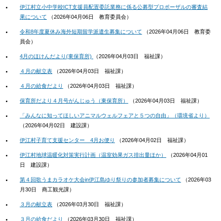
伊江村立小中学校ICT支援員配置委託業務に係る公募型プロポーザルの審査結
果について
（
2026年04月06日
教育委員会
）
令和8年度夏休み海外短期留学派遣生募集について
（
2026年04月06日
教育委
員会
）
4月のほけんだより(東保育所)
（
2026年04月03日
福祉課
）
４月の献立表
（
2026年04月03日
福祉課
）
４月の給食だより
（
2026年04月03日
福祉課
）
保育所だより４月号がんじゅう（東保育所）
（
2026年04月03日
福祉課
）
「みんなに知ってほしいアニマルウェルフェアと５つの自由」（環境省より）
（
2026年04月02日
建設課
）
伊江村子育て支援センター 4月お便り
（
2026年04月02日
福祉課
）
伊江村地球温暖化対策実行計画（温室効果ガス排出量ほか）
（
2026年04月01
日
建設課
）
第４回歌うまカラオケ大会in伊江島ゆり祭りの参加者募集について
（
2026年03
月30日
商工観光課
）
３月の献立表
（
2026年03月30日
福祉課
）
３月の給食だより
（
2026年03月30日
福祉課
）