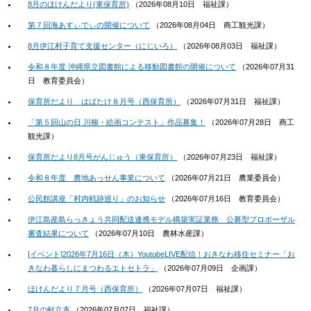
8月のほけんだより(東保育所)
（
2026年08月10日
福祉課
）
第７回海あすぃでぃの開催について
（
2026年08月04日
商工観光課
）
8月伊江村子育て支援センター（にじいろ）
（
2026年08月03日
福祉課
）
令和８年度 沖縄県立図書館による移動図書館の開催について
（
2026年07月31
日
教育委員会
）
保育所だより はばたけ８月号（西保育所）
（
2026年07月31日
福祉課
）
「第５回山の日 川柳・絵画コンテスト」作品募集！
（
2026年07月28日
商工
観光課
）
保育所だより8月号がんじゅう（東保育所）
（
2026年07月23日
福祉課
）
令和８年度 農地あっせん事業について
（
2026年07月21日
農業委員会
）
公民館講座「村内戦跡巡り」のお知らせ
（
2026年07月16日
教育委員会
）
伊江島産島らっきょう共同配送連携モデル構築実証業務 公募型プロポーザル
審査結果について
（
2026年07月10日
農林水産課
）
[イベント]2026年7月16日（木）YoutubeLIVE配信！おきなわ移住セミナー「お
きなわ暮らしにまつわるエトセトラ」
（
2026年07月09日
企画課
）
ほけんだより７月号（西保育所）
（
2026年07月07日
福祉課
）
7月の献立表
（
2026年07月07日
福祉課
）