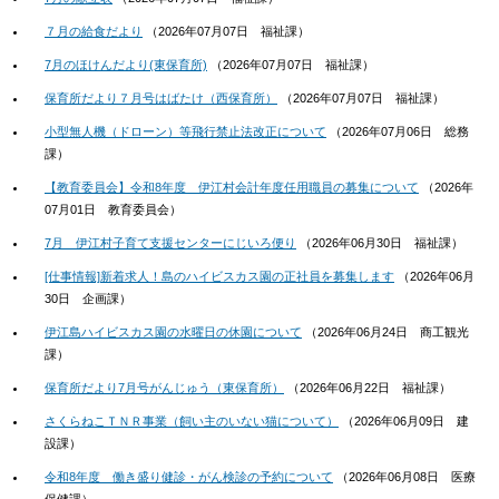
７月の給食だより
（
2026年07月07日
福祉課
）
7月のほけんだより(東保育所)
（
2026年07月07日
福祉課
）
保育所だより７月号はばたけ（西保育所）
（
2026年07月07日
福祉課
）
小型無人機（ドローン）等飛行禁止法改正について
（
2026年07月06日
総務
課
）
【教育委員会】令和8年度 伊江村会計年度任用職員の募集について
（
2026年
07月01日
教育委員会
）
7月 伊江村子育て支援センターにじいろ便り
（
2026年06月30日
福祉課
）
[仕事情報]新着求人！島のハイビスカス園の正社員を募集します
（
2026年06月
30日
企画課
）
伊江島ハイビスカス園の水曜日の休園について
（
2026年06月24日
商工観光
課
）
保育所だより7月号がんじゅう（東保育所）
（
2026年06月22日
福祉課
）
さくらねこＴＮＲ事業（飼い主のいない猫について）
（
2026年06月09日
建
設課
）
令和8年度 働き盛り健診・がん検診の予約について
（
2026年06月08日
医療