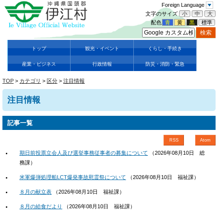
Foreign Language
文字のサイズ
小
中
大
配色
青
黄
黒
標準
トップ
観光・イベント
くらし・手続き
産業・ビジネス
行政情報
防災・消防・緊急
TOP
>
カテゴリ
>
区分
>
注目情報
注目情報
記事一覧
RSS
Atom
期日前投票立会人及び選挙事務従事者の募集について
（
2026年08月10日
総
務課
）
米軍爆弾処理船LCT爆発事故慰霊祭について
（
2026年08月10日
福祉課
）
８月の献立表
（
2026年08月10日
福祉課
）
８月の給食だより
（
2026年08月10日
福祉課
）