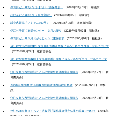
保育所だより3月号はばたけ（西保育所）
（
2026年03月05日
福祉課
）
ほけんだより3月号（西保育所）
（
2026年03月05日
福祉課
）
議会広報誌「いえそん192号」
（
2026年03月05日
議会事務局
）
伊江村子育て支援センター ３月お便り
（
2026年03月02日
福祉課
）
保育所だより３月号がんじゅう（東保育所
（
2026年03月02日
福祉課
）
伊江村立小中学校ICT支援員配置委託業務に係る公募型プロポーザルについて
（
2026年02月27日
教育委員会
）
伊江村型就業意識向上支援事業委託業務に係る公募型プロポーザルについて
（
2026年02月27日
教育委員会
）
⚾日立製作所野球部による小中学生野球教室を開催⚾
（
2026年02月27日
教
育委員会
）
令和8年度採用 伊江村職員候補者選考試験合格者
（
2026年02月26日
総務
課
）
⚾日立製作所野球部による小中学生野球教室を開催⚾
（
2026年02月24日
教
育委員会
）
伊江島ゆり祭りイベント誘客委託業務業者選定結果の公表について
（
2026年