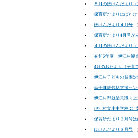
５月のほけんだより（
保育所だよりはばたけ
ほけんだより４月号
保育所だより4月号が
４月のほけんだより（
令和5年度 伊江村観
4月のおたより（子育
伊江村子どもの貧困対
母子健康包括支援セン
伊江村型就業意識向上
伊江村立小中学校IC
保育所だより３月号は
ほけんだより３月号