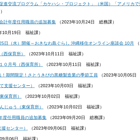
促進交流プログラム「カケハシ・プロジェクト」（米国）「アメリカで沖
会
）
村会計年度任用職員の追加募集
（
2023年10月24日
総務課
）
年10月19日
福祉課
）
0月25日（水）開催～おきなわ島ぐらし 沖縄移住オンライン座談会 10月
（
（西保育所）
（
2023年10月11日
福祉課
）
１０月号（西保育所）
（
2023年10月11日
福祉課
）
募集！期間限定！さとうきびの黒糖製造業の季節工員
（
2023年10月05日
育て支援センター）
（
2023年10月03日
福祉課
）
（東保育所）
（
2023年10月02日
福祉課
）
がんじゅう（東保育所）
（
2023年10月02日
福祉課
）
計年度任用職員の追加募集
（
2023年09月20日
総務課
）
支援センター）
（
2023年09月06日
福祉課
）
年09月06日
福祉課
）