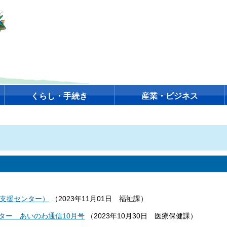
くらし・手続き
産業・ビジネス
て支援センター）
（
2023年11月01日
福祉課
）
ター あいのわ通信10月号
（
2023年10月30日
医療保健課
）