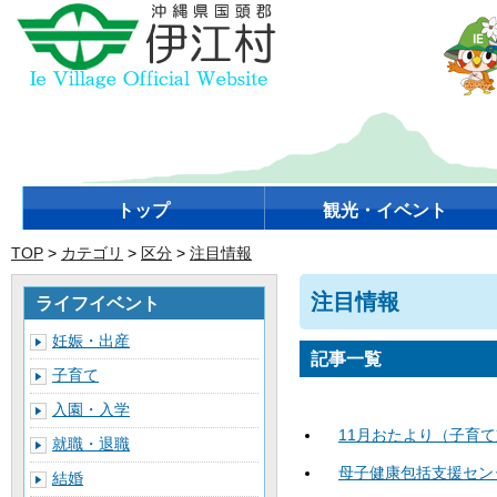
トップ
観光・イベント
TOP
>
カテゴリ
>
区分
>
注目情報
注目情報
ライフイベント
妊娠・出産
記事一覧
子育て
入園・入学
11月おたより（子育
就職・退職
母子健康包括支援セン
結婚