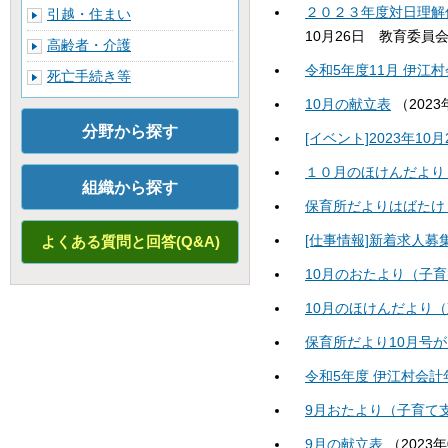
２０２３年度対日理解
引越・住まい
10月26日
教育委員
高齢者・介護
令和5年度11月 伊江
死亡手続き等
10月の献立表
（
2023
分野から探す
[イベント]2023年1
１０月のほけんだより
組織から探す
保育所だよりはばたけ
よくある質問と回答(Q&A)
[仕事情報]新着求人
10月のおたより（子
10月のほけんだより
保育所だより10月号
令和5年度 伊江村会
9月おたより（子育て
9月の献立表
（
2023