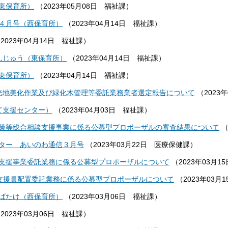
東保育所）
（
2023年05月08日
福祉課
）
４月号（西保育所）
（
2023年04月14日
福祉課
）
（
2023年04月14日
福祉課
）
んじゅう（東保育所）
（
2023年04月14日
福祉課
）
東保育所）
（
2023年04月14日
福祉課
）
光地美化作業及び緑化木管理等委託業務業者選定報告について
（
2023
て支援センター）
（
2023年04月03日
福祉課
）
策等総合相談支援事業に係る公募型プロポーザルの審査結果について
ター あいのわ通信３月号
（
2023年03月22日
医療保健課
）
支援事業委託業務に係る公募型プロポーザルについて
（
2023年03月15
T支援員配置委託業務に係る公募型プロポーザルについて
（
2023年03月1
ばたけ（西保育所）
（
2023年03月06日
福祉課
）
（
2023年03月06日
福祉課
）