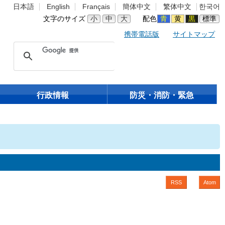
日本語
English
Français
簡体中文
繁体中文
한국어
文字のサイズ
小
中
大
配色
青
黄
黒
標準
携帯電話版
サイトマップ
行政情報
防災・消防・緊急
RSS
Atom